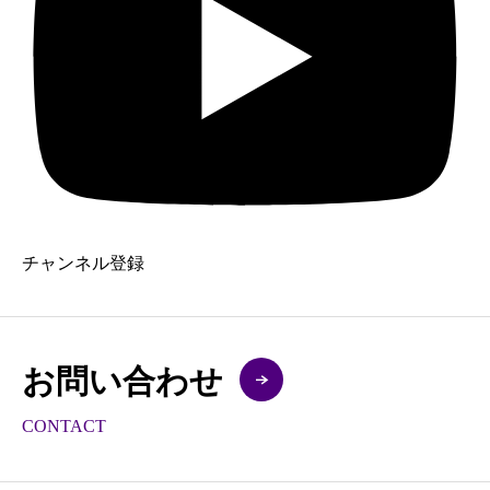
チャンネル登録
お問い合わせ
CONTACT