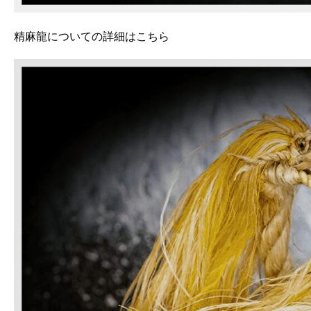
精麻龍についての詳細はこちら