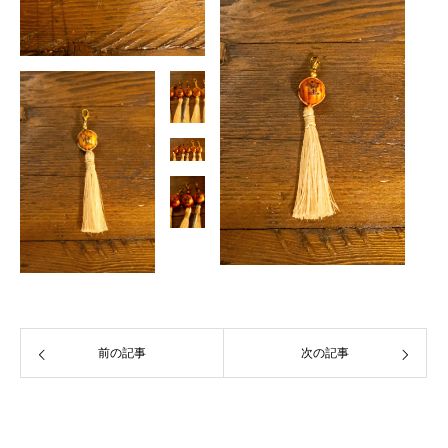
前の記事
次の記事