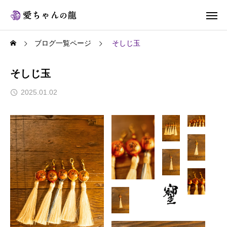
ブログ一覧ページ
そしじ玉
そしじ玉
2025.01.02