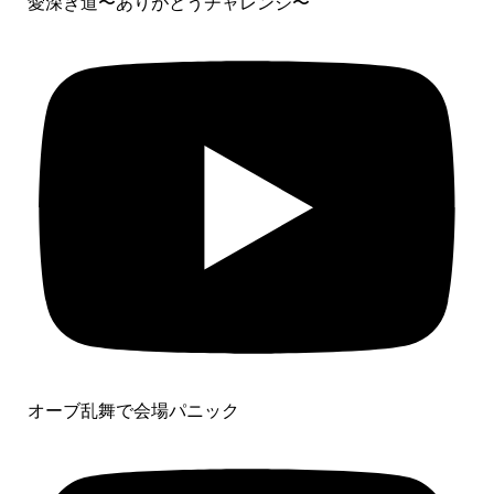
愛深き道〜ありがとうチャレンジ〜
オーブ乱舞で会場パニック