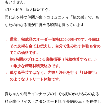
もいません。
4/18・4/19、新大阪駅すぐ。
同じ志を持つ仲間が集うコミュニティ「龍の巣」で、あ
なたの内なる龍が目覚める瞬間を待っています！
通常、完成品のオーダー価格は55,000円です。今回は
その技術を全てお伝えし、自分で生み出す体験も含め
てこの価格です。
約9時間のプロによる直接指導（時給換算すると…）
＋希少な精麻材料費込みです。
単なる手芸ではなく、内観と浄化を行う『
1
日修行』
のようなリトリート体験です
。
愛ちゃんの龍ラインナップの中でも顔の作り込みのある
精麻龍小サイズ（スタンダード龍 全長約90cm）を創作し