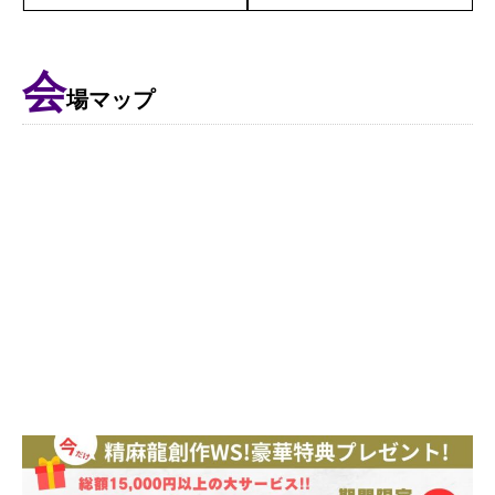
会
場マップ