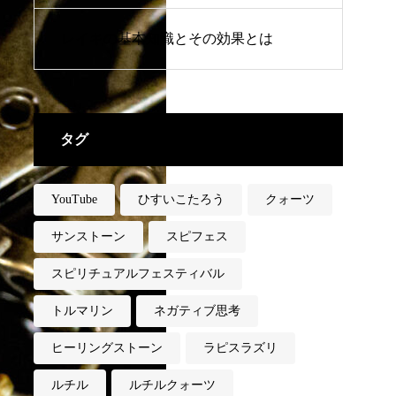
レイキの基本知識とその効果とは
タグ
YouTube
ひすいこたろう
クォーツ
サンストーン
スピフェス
スピリチュアルフェスティバル
トルマリン
ネガティブ思考
ヒーリングストーン
ラピスラズリ
ルチル
ルチルクォーツ