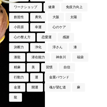
ワークショップ
健康
免疫力向上
創造性
勇気
大阪
太陽
小田原
幸運
心のケア
心の整え方
恋愛運
感謝
決断力
浄化
淳さん
漆
漆龍
潜在能力
神奈川
福袋
精麻
美
習慣
自信
行動力
運
金栗パウンド
金運
開運
魂が望む道
麻
龍