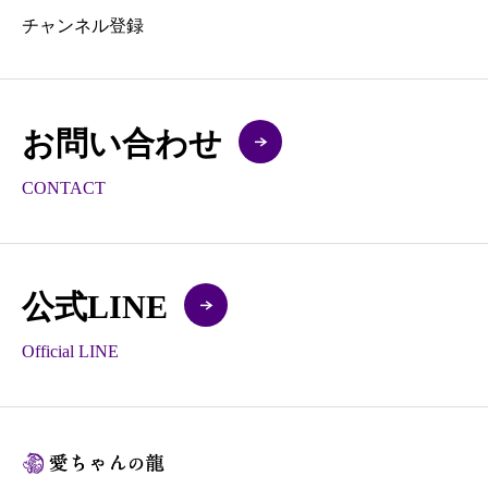
チャンネル登録
お問い合わせ
CONTACT
公式LINE
Official LINE