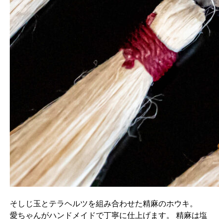
そしじ玉とテラヘルツを組み合わせた精麻のホウキ。
愛ちゃんがハンドメイドで丁寧に仕上げます。 精麻は塩