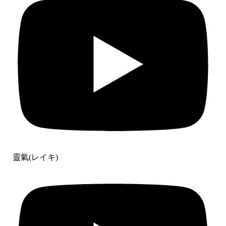
靈氣(レイキ)