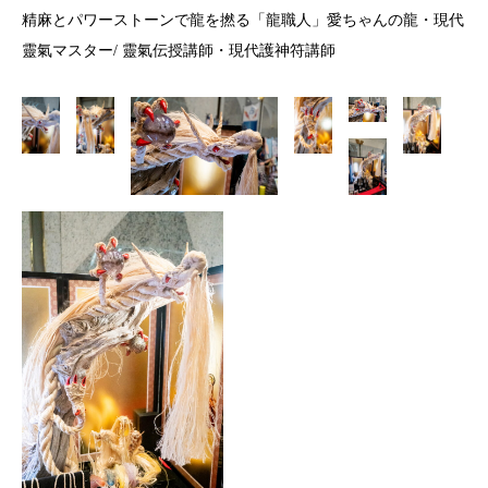
精麻とパワーストーンで龍を撚る「龍職人」愛ちゃんの龍・現代
靈氣マスター/ 靈氣伝授講師・現代護神符講師