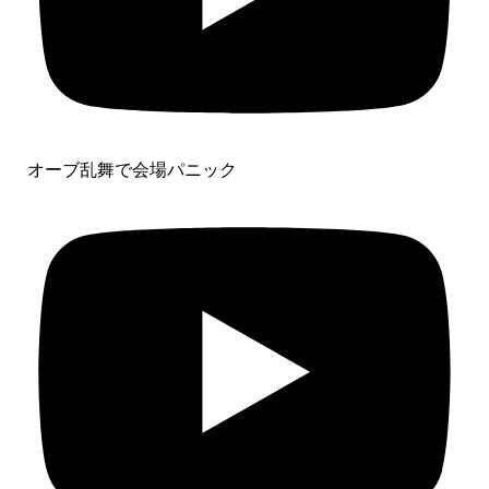
オーブ乱舞で会場パニック