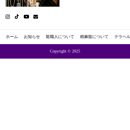
ホーム
お知らせ
龍職人について
精麻龍について
テラヘ
Copyright © 2025