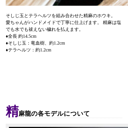
そしじ玉とテラヘルツを組み合わせた精麻のホウキ。
愛ちゃんがハンドメイドで丁寧に仕上げます。 精麻は塩
でも水でも祓えない穢れを払えます。
♦全長 約14.5cm
♦そしじ玉：竜血樹、約1.2cm
♦テラヘルツ：約1.2cm
精
麻龍の各モデルについて