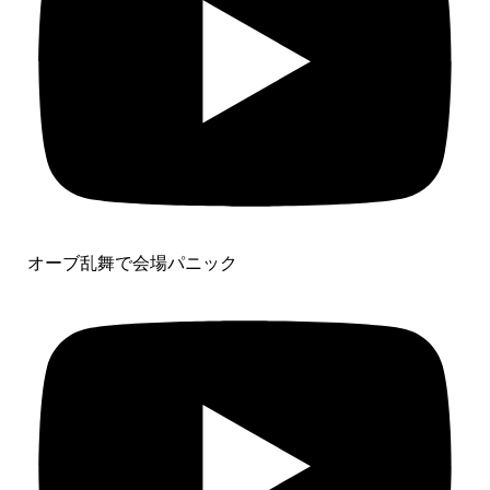
オーブ乱舞で会場パニック