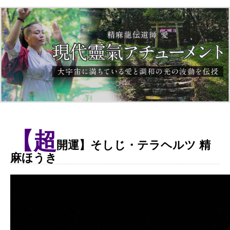
【超
開運】そしじ・テラヘルツ 精
麻ほうき