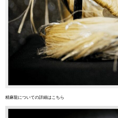
精麻龍についての詳細はこちら