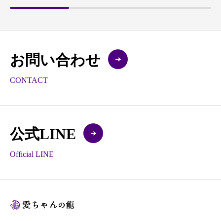
お問い合わせ
CONTACT
公式LINE
Official LINE