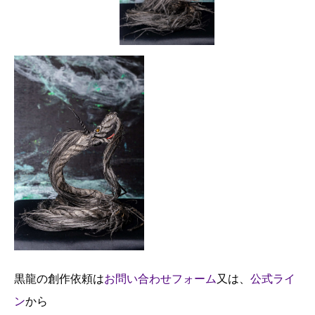
黒龍の創作依頼は
お問い合わせフォーム
又は、
公式ライ
ン
から