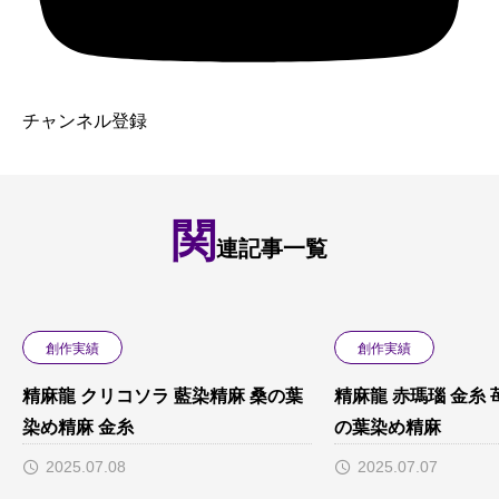
チャンネル登録
関
連記事一覧
創作実績
創作実績
精麻龍 クリコソラ 藍染精麻 桑の葉
精麻龍 赤瑪瑙 金糸
染め精麻 金糸
の葉染め精麻
2025.07.08
2025.07.07