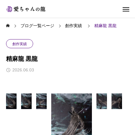
ブログ一覧ページ
創作実績
精麻龍 黒龍
創作実績
精麻龍 黒龍
2026.06.03