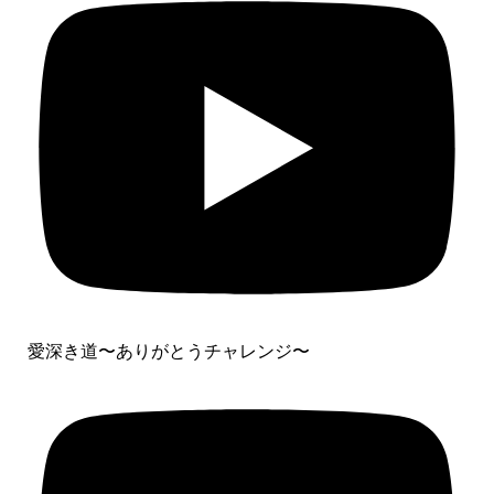
愛深き道〜ありがとうチャレンジ〜