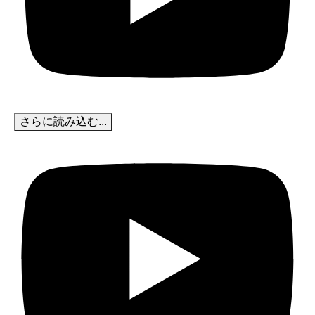
さらに読み込む...