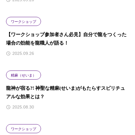
ワークショップ
【ワークショップ参加者さん必見】自分で龍をつくった
場合の効能を龍職人が語る！
2025.09.26
精麻（せいま）
龍神が宿る?! 神聖な精麻(せいま)がもたらすスピリチュ
アルな効果とは？
2025.08.30
ワークショップ