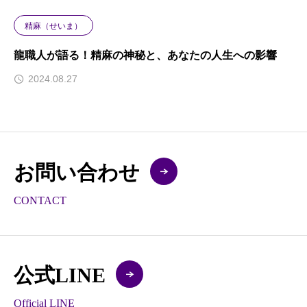
精麻（せいま）
龍職人が語る！精麻の神秘と、あなたの人生への影響
2024.08.27
お問い合わせ
CONTACT
公式LINE
Official LINE