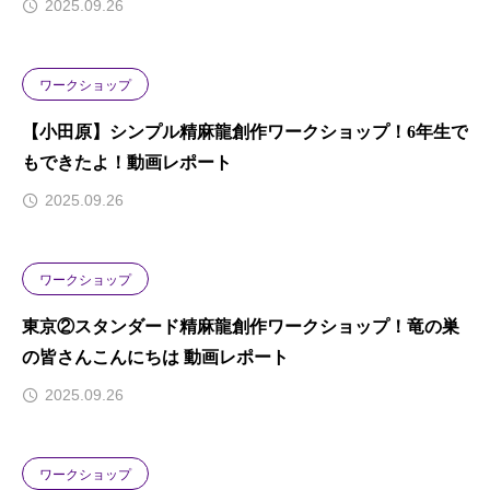
2025.09.26
ワークショップ
【小田原】シンプル精麻龍創作ワークショップ！6年生で
もできたよ！動画レポート
2025.09.26
ワークショップ
東京②スタンダード精麻龍創作ワークショップ！竜の巣
の皆さんこんにちは 動画レポート
2025.09.26
ワークショップ