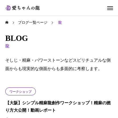
ブログ一覧ページ
龍
BLOG
龍
そしじ・精麻・パワーストーンなどスピリチュアルな側
面からも現実的な側面からも多面的に考察します。
ワークショップ
【大阪】シンプル精麻龍創作ワークショップ！精麻の撚
り方大公開！動画レポート