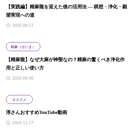
【実践編】精麻龍を迎えた後の活用法 ― 瞑想・浄化・願
望実現への道
2025.08.17
精麻（せいま）
【精麻龍】なぜ大麻が神聖なの？精麻の驚くべき浄化作
用と正しい使い方
2025.08.06
オススメ
淳さんおすすめYouTube動画
2024.11.27