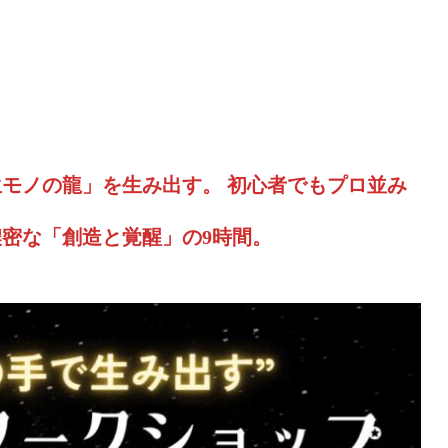
生モノの龍」を生み出す。
初心者でもプロ並み
濃密な「創造と覚醒」の9時間。