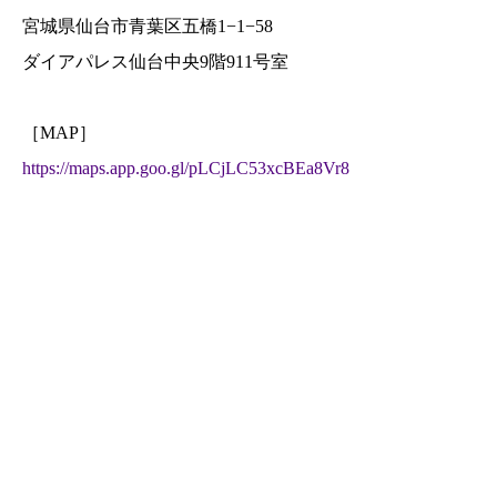
宮城県仙台市青葉区五橋1−1−58
ダイアパレス仙台中央9階911号室
［MAP］
https://maps.app.goo.gl/pLCjLC53xcBEa8Vr8