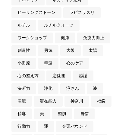
ヒーリングストーン
ラピスラズリ
ルチル
ルチルクォーツ
ワークショップ
健康
免疫力向上
創造性
勇気
大阪
太陽
小田原
幸運
心のケア
心の整え方
恋愛運
感謝
決断力
浄化
淳さん
漆
漆龍
潜在能力
神奈川
福袋
精麻
美
習慣
自信
行動力
運
金栗パウンド