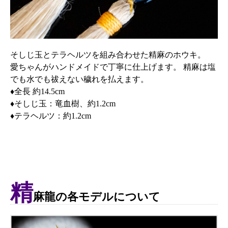
そしじ玉とテラヘルツを組み合わせた精麻のホウキ。
愛ちゃんがハンドメイドで丁寧に仕上げます。 精麻は塩
でも水でも祓えない穢れを払えます。
♦全長 約14.5cm
♦そしじ玉：竜血樹、約1.2cm
♦テラヘルツ：約1.2cm
精
麻龍の各モデルについて