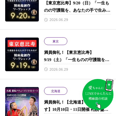
【東京恵比寿】9/20（日）「一生も
のの守護龍を、あなたの手で生み出
す。」 初心者でもプロ並みのクオ
2026.06.29
リティで完成させる、プレミアムな
9時間。限定特典あり！
東京
満員御礼！【東京恵比寿】
9/19（土）「一生ものの守護龍を、
あなたの手で生み出す。」 初心者
2026.06.29
でもプロ並みのクオリティで完成さ
せる、プレミアムな9時間。限定特
典あり！
北海道
満員御礼！【北海道】【残席1で
す】10月10日・11日開催 札幌 靈氣