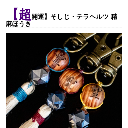
【超
開運】そしじ・テラヘルツ 精
麻ほうき