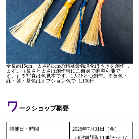
全長約15cm、太さ約1cmの精麻最強浄化ほうきを創作し
ます。（長さと太さは創作時にご自身で調整可能で
す。）※写真は色見本です。1人ひとつ創作。※黄色・
緑・紫・茶色はオプション色で+1,100円
ワ
ークショップ概要
開催日・時間
2026年7月31日（金）
（創作時間は13時から17