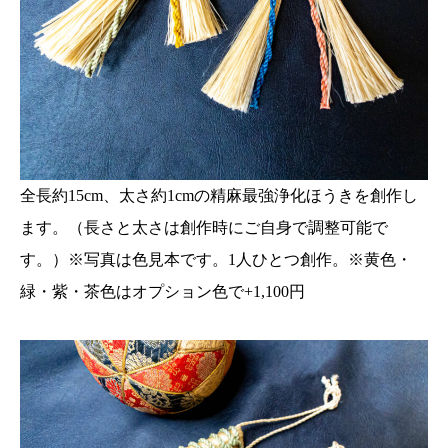
全長約15cm、太さ約1cmの精麻最強浄化ほうきを創作し
ます。（長さと太さは創作時にご自身で調整可能で
す。）※写真は色見本です。1人ひとつ創作。※黄色・
緑・紫・茶色はオプション色で+1,100円