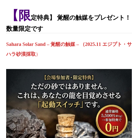
【限
定特典】
覚醒の触媒
をプレゼント！
数量限定です
Sahara Solar Sand – 覚醒の触媒 – （2025.11 エジプト・サ
ハラ砂漠採取
）