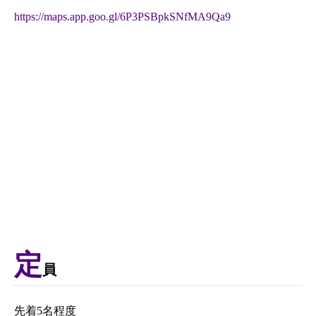
https://maps.app.goo.gl/6P3PSBpkSNfMA9Qa9
定
員
先着5名程度