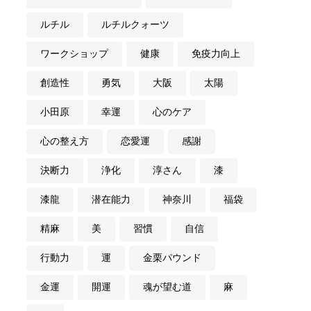
ルチル
ルチルクォーツ
ワークショップ
健康
免疫力向上
創造性
勇気
大阪
太陽
小田原
幸運
心のケア
心の整え方
恋愛運
感謝
決断力
浄化
淳さん
漆
漆龍
潜在能力
神奈川
福袋
精麻
美
習慣
自信
行動力
運
金栗パウンド
金運
開運
魂が望む道
麻