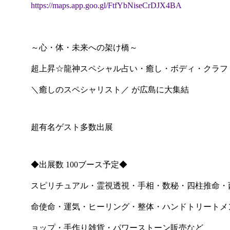
https://maps.app.goo.gl/FtfYbNiseCrDJX4BA
～心・体・未来への架け橋～
超上昇☆龍神スペシャル占い・癒し・ボディ・クラフ
＼癒しのスペシャリスト／ が広島に大集結
超有名ゲスト多数出展
◆出展数 100ブース予定◆
スピリチュアル・霊視透視・手相・数秘・四柱推命・
命使命・運気・ヒーリング・整体・ハンドトリートメ
ョップ・手作り雑貨・パワーストーン販売など