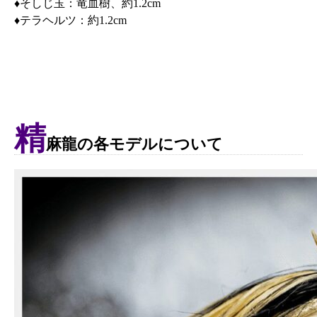
♦そしじ玉：竜血樹、約1.2cm
♦テラヘルツ：約1.2cm
精
麻龍の各モデルについて