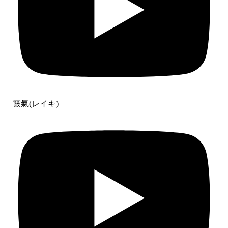
靈氣(レイキ)