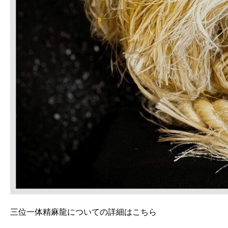
三位一体精麻龍についての詳細はこちら