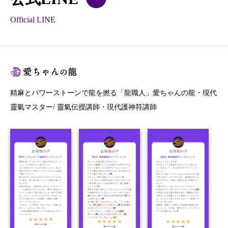
Official LINE
精麻とパワーストーンで龍を撚る「龍職人」愛ちゃんの龍・現代
靈氣マスター/ 靈氣伝授講師・現代護神符講師