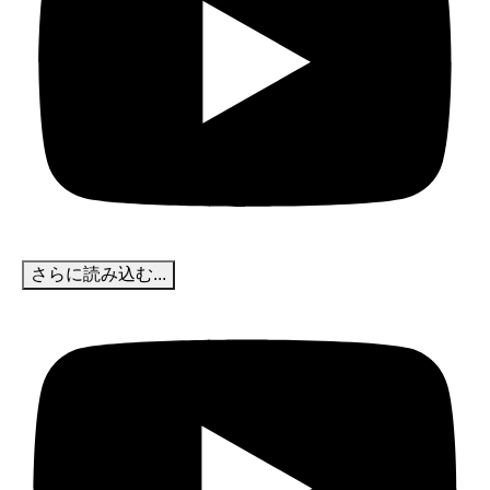
さらに読み込む...