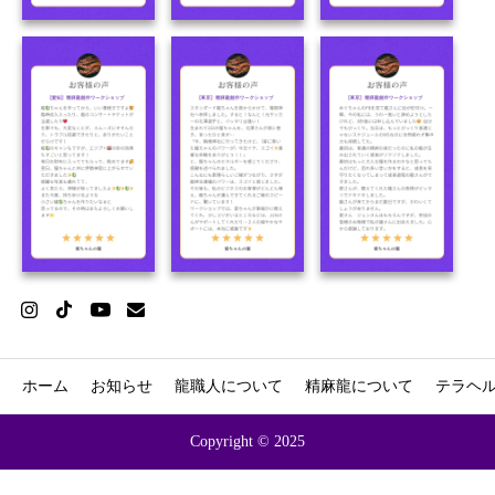
ホーム
お知らせ
龍職人について
精麻龍について
テラヘ
Copyright © 2025