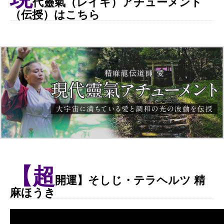
代靈氣（レイキ）アチューメント
（伝授）はこちら
【超
開運】そしじ・テラヘルツ 精
麻ほうき