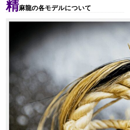
精
麻龍の各モデルについて