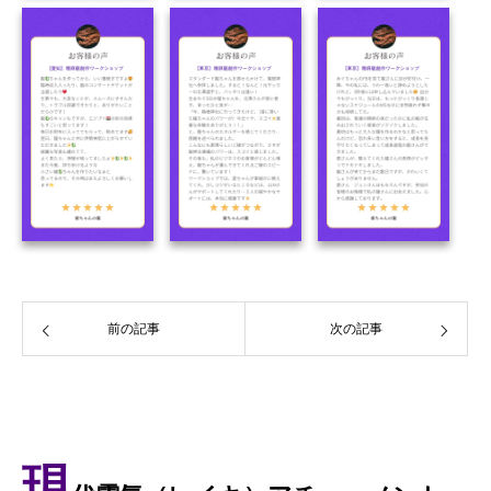
前の記事
次の記事
現