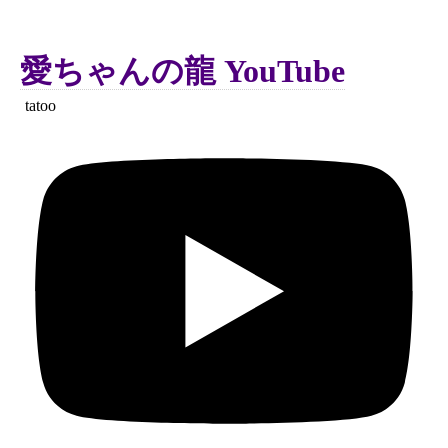
愛ちゃんの龍 YouTube
tatoo