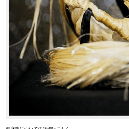
精麻龍についての詳細はこちら