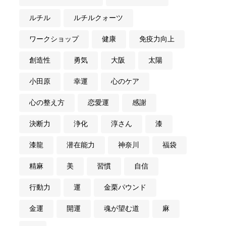
ルチル
ルチルクォーツ
ワークショップ
健康
免疫力向上
創造性
勇気
大阪
太陽
小田原
幸運
心のケア
心の整え方
恋愛運
感謝
決断力
浄化
淳さん
漆
漆龍
潜在能力
神奈川
福袋
精麻
美
習慣
自信
行動力
運
金栗パウンド
金運
開運
魂が望む道
麻