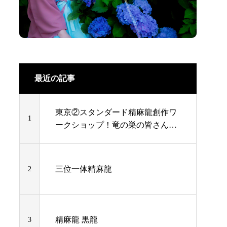
最近の記事
東京②スタンダード精麻龍創作ワ
1
ークショップ！竜の巣の皆さんこ
んにちは 動画レポート
三位一体精麻龍
2
精麻龍 黒龍
3