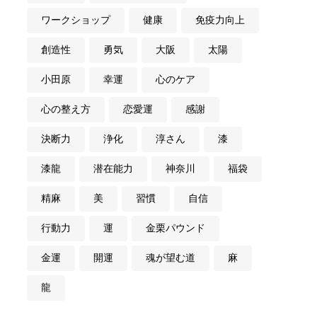
ワークショップ
健康
免疫力向上
創造性
勇気
大阪
太陽
小田原
幸運
心のケア
心の整え方
恋愛運
感謝
決断力
浄化
淳さん
漆
漆龍
潜在能力
神奈川
福袋
精麻
美
習慣
自信
行動力
運
金栗パウンド
金運
開運
魂が望む道
麻
龍